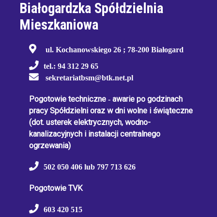
Białogardzka Spółdzielnia
Mieszkaniowa
ul. Kochanowskiego 26 ; 78-200 Białogard
tel.: 94 312 29 65
sekretariatbsm@btk.net.pl
Pogotowie techniczne
-
awarie po godzinach
pracy Spółdzielni oraz w dni wolne i świąteczne
(dot. usterek elektrycznych, wodno-
kanalizacyjnych i instalacji centralnego
ogrzewania)
502 050 406 lub 797 713 626
Pogotowie TVK
603 420 515