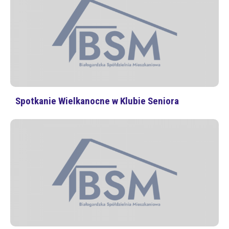
Spotkanie Wielkanocne w Klubie Seniora