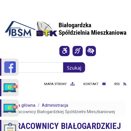
Przejdź do treści
Szukaj
Szukaj
MAPA STRONY
KONTAKT
RSS
Strona główna
Administracja
Pracownicy Białogardzkiej Spółdzielni Mieszkaniowej
PRACOWNICY BIAŁOGARDZKIEJ