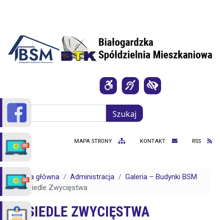
Przejdź do treści
Szukaj
Szukaj
MAPA STRONY
KONTAKT
RSS
Strona główna
Administracja
Galeria – Budynki BSM
Osiedle Zwycięstwa
OSIEDLE ZWYCIĘSTWA