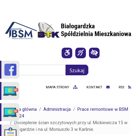
Przejdź do treści
Szukaj
Szukaj
MAPA STRONY
KONTAKT
RSS
Strona główna
Administracja
Prace remontowe w BSM
2024
Docieplenie ścian szczytowych przy ul. Mickiewicza 15 w
Białogardzie i na ul. Moniuszki 3 w Karlinie.