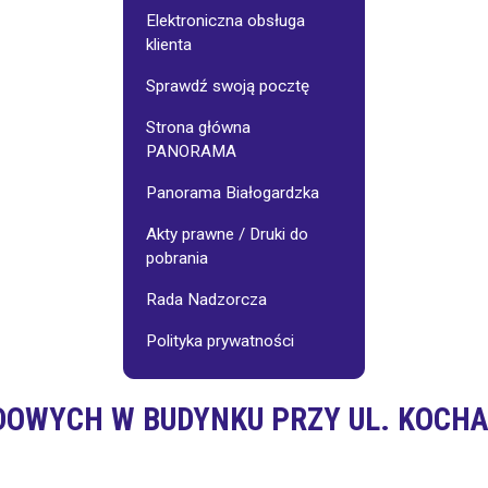
Galerie
Osiedlowe
Elektroniczna obsługa
klienta
jnego:
Stowarzyszenie
Sprawdź swoją pocztę
"Pasjonaci"
Strona główna
PANORAMA
Wynajem
sali
-
Panorama Białogardzka
cennik
Akty prawne / Druki do
pobrania
Fotoinspiracje
Rada Nadzorcza
Polityka prywatności
OWYCH W BUDYNKU PRZY UL. KOCH