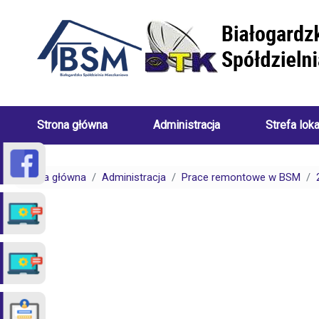
Przejdź do treści
Strona główna
Administracja
Strefa lok
Skład
Porady
Zarządu
dotyczące
Strona główna
Administracja
Prace remontowe w BSM
Białogardzkiej
centralneg
Spółdzielni
ogrzewani
Mieszkaniowej
(uwarunkow
Pracownicy
Porady
Białogardzkiej
dotyczące
Spółdzielni
spraw
Mieszkaniowej
czynszowy