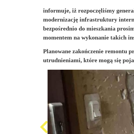
informuje, iż rozpoczęliśmy gener
Produkcja
i
modernizację infrastruktury inter
cena
bezpośrednio do mieszkania prosi
emisji
plansz
momentem na wykonanie takich ins
reklamowych,
ogłoszeń
Planowane zakończenie remontu pr
Projekty
utrudnieniami, które mogą się poja
unijne