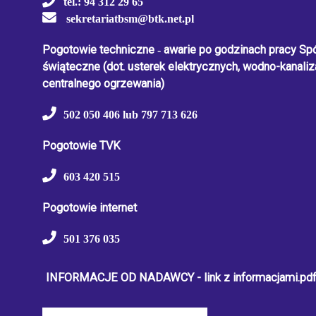
tel.: 94 312 29 65
sekretariatbsm@btk.net.pl
Pogotowie techniczne
-
awarie po godzinach pracy Spół
świąteczne
(dot. usterek elektrycznych, wodno-kanaliza
centralnego ogrzewania)
502 050 406 lub 797 713 626
Pogotowie TVK
603 420 515
Pogotowie internet
501 376 035
INFORMACJE OD NADAWCY - link z informacjami.pd