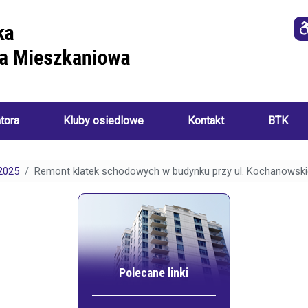
atora
Kluby osiedlowe
Kontakt
BTK
Imprezy
i
2025
Remont klatek schodowych w budynku przy ul. Kochanowsk
o
wydarzenia
a
ania):
Akademia
Sztuk
Ręcznych
i
Klub
ch:
Seniora
Polecane linki