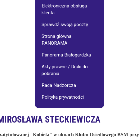
Galerie
Osiedlowe
Elektroniczna obsługa
klienta
jnego:
Stowarzyszenie
Sprawdź swoją pocztę
"Pasjonaci"
Strona główna
PANORAMA
Wynajem
sali
-
Panorama Białogardzka
cennik
Akty prawne / Druki do
pobrania
Fotoinspiracje
Rada Nadzorcza
Polityka prywatności
MIROSŁAWA STECKIEWICZA
, zatytułowanej "Kobieta" w oknach Klubu Osiedlowego BSM przy 