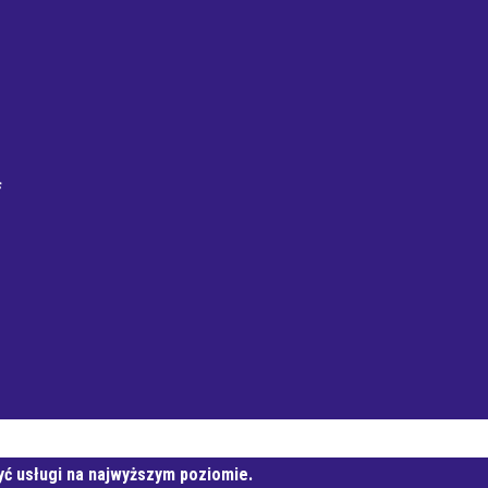
f
Mieszkaniowa
yć usługi na najwyższym poziomie.