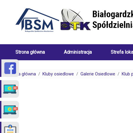
Przejdź do treści
Strona główna
Administracja
Strefa lok
Skład
Porady
Zarządu
dotyczące
Strona główna
Kluby osiedlowe
Galerie Osiedlowe
Klub 
Białogardzkiej
centralneg
Spółdzielni
ogrzewani
Mieszkaniowej
(uwarunkow
Pracownicy
Porady
Białogardzkiej
dotyczące
Spółdzielni
spraw
Mieszkaniowej
czynszowy