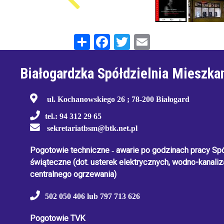
Share
Facebook
Twitter
Email
Białogardzka Spółdzielnia Mieszka
ul. Kochanowskiego 26 ; 78-200 Białogard
tel.: 94 312 29 65
sekretariatbsm@btk.net.pl
Pogotowie techniczne
-
awarie po godzinach pracy Spół
świąteczne
(dot. usterek elektrycznych, wodno-kanaliza
centralnego ogrzewania)
502 050 406 lub 797 713 626
Pogotowie TVK