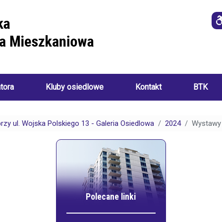
atora
Kluby osiedlowe
Kontakt
BTK
Imprezy
i
przy ul. Wojska Polskiego 13 - Galeria Osiedlowa
2024
Wystawy 
o
wydarzenia
a
ania):
Akademia
Sztuk
Ręcznych
i
Klub
ch:
Seniora
Polecane linki