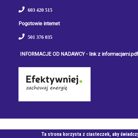
603 420 515
Pogotowie internet
501 376 035
INFORMACJE OD NADAWCY - link z informacjami.pd
© Wszystkie prawa zastrzeżone, Białogardzka Spółdzielnia 
Ta strona korzysta z ciasteczek, aby świadcz