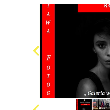
Produkcja
i
cena
emisji
plansz
reklamowych,
ogłoszeń
Projekty
unijne