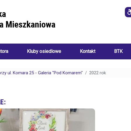
atora
Kluby osiedlowe
Kontakt
BTK
Imprezy
i
przy ul. Komara 25 - Galeria "Pod Komarem"
2022 rok
o
wydarzenia
a
ania):
Akademia
Sztuk
E:
Ręcznych
i
Klub
ch:
Seniora