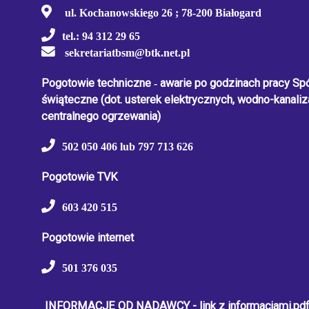
ul. Kochanowskiego 26 ; 78-200 Białogard
Produkcja
tel.: 94 312 29 65
i
sekretariatbsm@btk.net.pl
cena
emisji
plansz
Pogotowie techniczne
-
awarie po godzinach pracy Spół
reklamowych,
ogłoszeń
świąteczne
(dot. usterek elektrycznych, wodno-kanaliza
centralnego ogrzewania)
Projekty
502 050 406 lub 797 713 626
unijne
Pogotowie TVK
603 420 515
Pogotowie internet
501 376 035
INFORMACJE OD NADAWCY - link z informacjami.pd