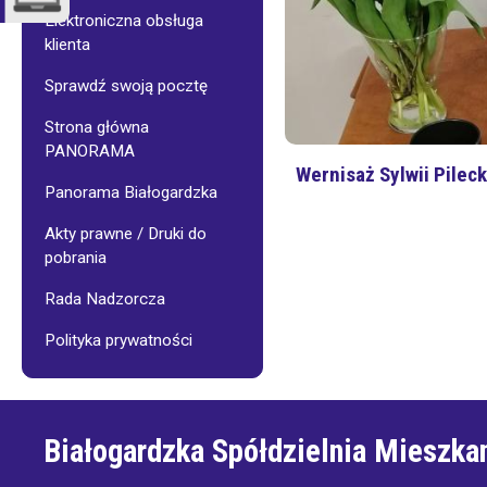
Administracje
Porady
budynków
dotyczące
Elektroniczna obsługa
BSM
zakresu
klienta
oraz
wodno-
zarządzanych
kanalizacy
Sprawdź swoją pocztę
Wspólnot
Mieszkaniowych
Strona główna
System
Segregacji
PANORAMA
Prace
Odpadów
Wernisaż Sylwii Pileck
remontowe
Panorama Białogardzka
w
BSM
Akty prawne / Druki do
pobrania
Pogotowie
techniczne
Rada Nadzorcza
Polityka prywatności
E-
BOK
Galeria
Białogardzka Spółdzielnia Mieszka
–
Budynki
BSM