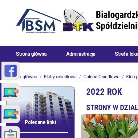
Przejdź do treści
Strona główna
Administracja
Strefa lok
Skład
Porady
Zarządu
dotyczące
Strona główna
Kluby osiedlowe
Galerie Osiedlowe
Klub 
Białogardzkiej
centralneg
Spółdzielni
ogrzewani
2022 ROK
Mieszkaniowej
(uwarunkow
STRONY W DZIAL
Pracownicy
Porady
Białogardzkiej
dotyczące
Spółdzielni
spraw
Mieszkaniowej
czynszowy
Polecane linki