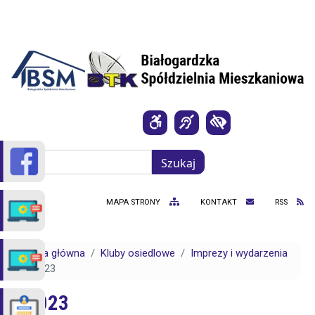
Przejdź do treści
Szukaj
Szukaj
MAPA STRONY
KONTAKT
RSS
Strona główna
Kluby osiedlowe
Imprezy i wydarzenia
2023
2023