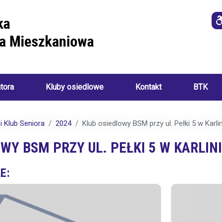
atora
Kluby osiedlowe
Kontakt
BTK
Imprezy
i
 Klub Seniora
2024
Klub osiedlowy BSM przy ul. Pełki 5 w Karli
o
wydarzenia
a
WY BSM PRZY UL. PEŁKI 5 W KARLIN
ania):
Akademia
Sztuk
E:
Ręcznych
i
Klub
ch:
Seniora