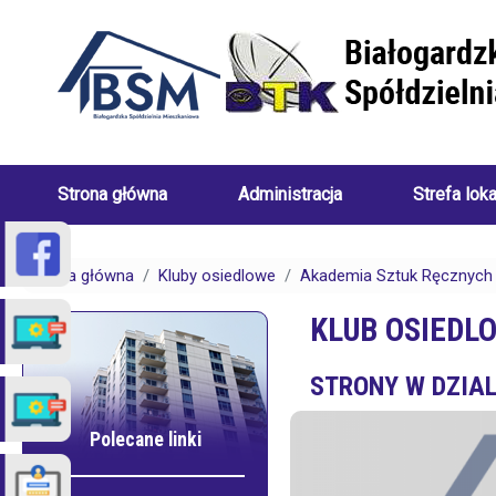
Przejdź do treści
Strona główna
Administracja
Strefa lok
Skład
Porady
Zarządu
dotyczące
Strona główna
Kluby osiedlowe
Akademia Sztuk Ręcznych i
Białogardzkiej
centralneg
Spółdzielni
ogrzewani
KLUB OSIEDLO
Mieszkaniowej
(uwarunkow
STRONY W DZIAL
Pracownicy
Porady
Białogardzkiej
dotyczące
Spółdzielni
spraw
Mieszkaniowej
czynszowy
Polecane linki