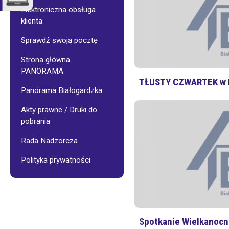
Administracje
Porady
budynków
dotyczące
Elektroniczna obsługa
BSM
zakresu
klienta
oraz
wodno-
zarządzanych
kanalizacy
Sprawdź swoją pocztę
Wspólnot
Mieszkaniowych
Strona główna
System
Segregacji
PANORAMA
Prace
Odpadów
TŁUSTY CZWARTEK w K
remontowe
Panorama Białogardzka
w
BSM
Akty prawne / Druki do
pobrania
Pogotowie
techniczne
Rada Nadzorcza
Polityka prywatności
E-
BOK
Galeria
–
Budynki
Spotkanie Wielkanocn
BSM