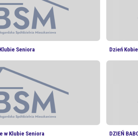
Galerie
Osiedlowe
jnego:
Stowarzyszenie
"Pasjonaci"
Wynajem
sali
lubie Seniora
Dzień Kobie
-
cennik
Fotoinspiracje
e w Klubie Seniora
DZIEŃ BABC