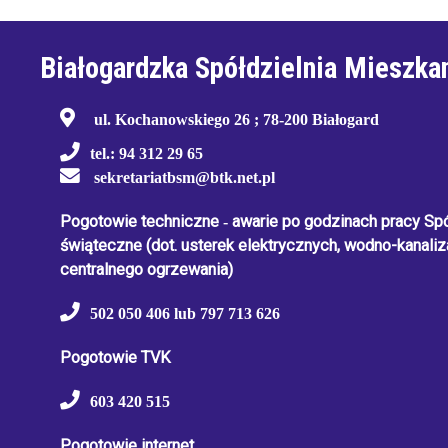
Produkcja
Białogardzka Spółdzielnia Mieszka
i
cena
emisji
plansz
ul. Kochanowskiego 26 ; 78-200 Białogard
reklamowych,
ogłoszeń
tel.: 94 312 29 65
sekretariatbsm@btk.net.pl
Projekty
unijne
Pogotowie techniczne
-
awarie po godzinach pracy Spół
świąteczne
(dot. usterek elektrycznych, wodno-kanaliza
centralnego ogrzewania)
502 050 406 lub 797 713 626
Pogotowie TVK
603 420 515
Pogotowie internet