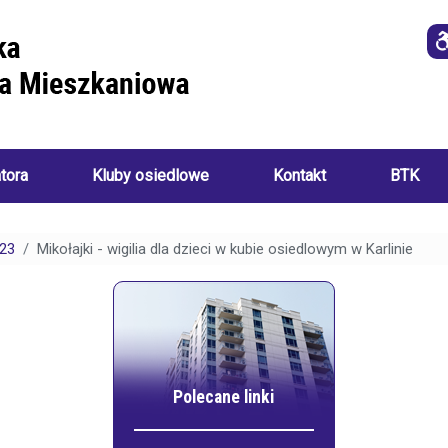
atora
Kluby osiedlowe
Kontakt
BTK
Imprezy
i
23
Mikołajki - wigilia dla dzieci w kubie osiedlowym w Karlinie
o
wydarzenia
a
ania):
Akademia
Sztuk
Ręcznych
i
Klub
ch:
Seniora
Polecane linki