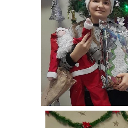
Produkcja
i
cena
emisji
plansz
reklamowych,
ogłoszeń
Projekty
unijne