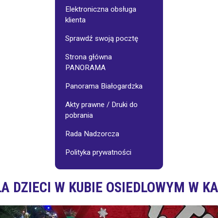
Galerie
Osiedlowe
Elektroniczna obsługa
klienta
jnego:
Stowarzyszenie
Sprawdź swoją pocztę
"Pasjonaci"
Strona główna
PANORAMA
Wynajem
sali
-
Panorama Białogardzka
cennik
Akty prawne / Druki do
pobrania
Fotoinspiracje
Rada Nadzorcza
Polityka prywatności
LA DZIECI W KUBIE OSIEDLOWYM W KA