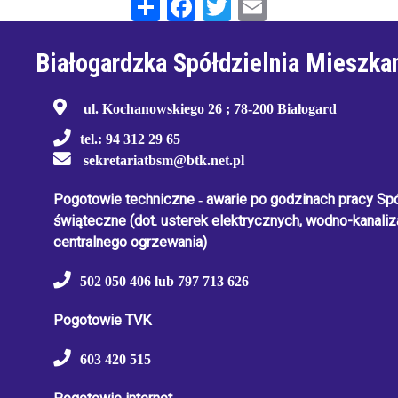
Share
Facebook
Twitter
Email
Białogardzka Spółdzielnia Mieszka
ul. Kochanowskiego 26 ; 78-200 Białogard
tel.: 94 312 29 65
sekretariatbsm@btk.net.pl
Pogotowie techniczne
-
awarie po godzinach pracy Spół
świąteczne
(dot. usterek elektrycznych, wodno-kanaliza
centralnego ogrzewania)
502 050 406 lub 797 713 626
Pogotowie TVK
603 420 515