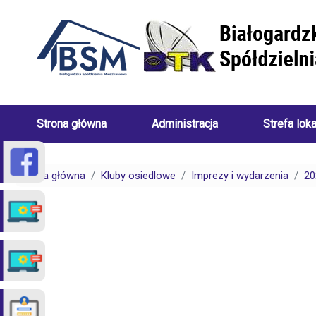
Przejdź do treści
Strona główna
Administracja
Strefa lok
Skład
Porady
Zarządu
dotyczące
Strona główna
Kluby osiedlowe
Imprezy i wydarzenia
20
Białogardzkiej
centralneg
Spółdzielni
ogrzewani
Mieszkaniowej
(uwarunkow
Pracownicy
Porady
Białogardzkiej
dotyczące
Spółdzielni
spraw
Mieszkaniowej
czynszowy