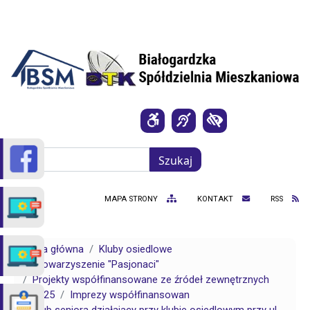
Przejdź do treści
Szukaj
Szukaj
MAPA STRONY
KONTAKT
RSS
Strona główna
Kluby osiedlowe
Stowarzyszenie "Pasjonaci"
Projekty współfinansowane ze źródeł zewnętrznych
2025
Imprezy współfinansowan