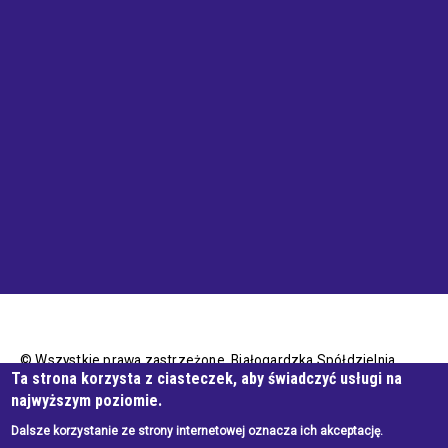
© Wszystkie prawa zastrzeżone, Białogardzka Spółdzielnia
Ta strona korzysta z ciasteczek, aby świadczyć usługi na
Mieszkaniowa
najwyższym poziomie.
Dalsze korzystanie ze strony internetowej oznacza ich akceptację.
Wykonanie e-jankowska