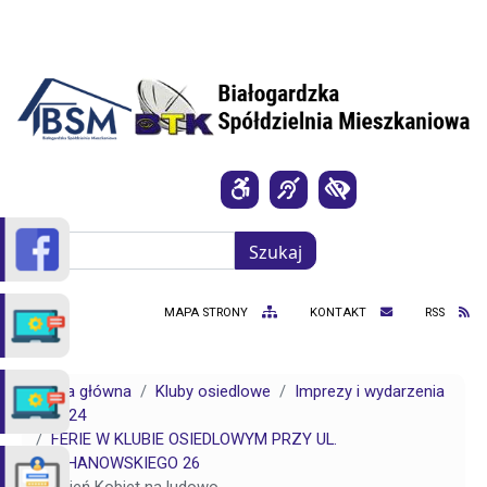
Przejdź do treści
Szukaj
Szukaj
MAPA STRONY
KONTAKT
RSS
Strona główna
Kluby osiedlowe
Imprezy i wydarzenia
2024
FERIE W KLUBIE OSIEDLOWYM PRZY UL.
KOCHANOWSKIEGO 26