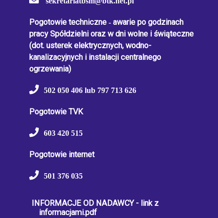
sekretariatbsm@btk.net.pl
Pogotowie techniczne
-
awarie po godzinach
pracy Spółdzielni oraz w dni wolne i świąteczne
(dot. usterek elektrycznych, wodno-
kanalizacyjnych i instalacji centralnego
ogrzewania)
502 050 406 lub 797 713 626
Pogotowie TVK
603 420 515
Pogotowie internet
501 376 035
INFORMACJE OD NADAWCY - link z
informacjami.pdf