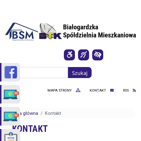
Przejdź do treści
Szukaj
Szukaj
MAPA STRONY
KONTAKT
RSS
Strona główna
Kontakt
KONTAKT