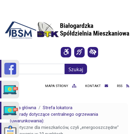
Przejdź do treści
Szukaj
Szukaj
MAPA STRONY
KONTAKT
RSS
Strona główna
Strefa lokatora
Porady dotyczące centralnego ogrzewania
(uwarunkowania):
Wytyczne dla mieszkańców, czyli „energooszczędne”