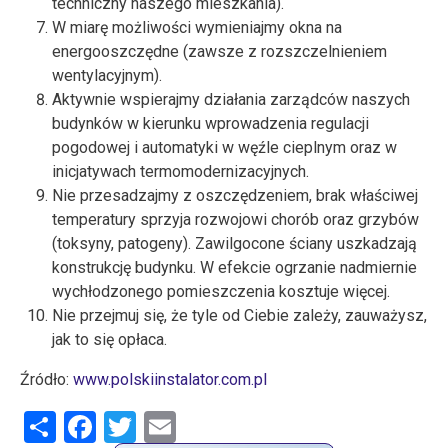
techniczny naszego mieszkania).
W miarę możliwości wymieniajmy okna na
energooszczędne (zawsze z rozszczelnieniem
wentylacyjnym).
Aktywnie wspierajmy działania zarządców naszych
budynków w kierunku wprowadzenia regulacji
pogodowej i automatyki w węźle cieplnym oraz w
inicjatywach termomodernizacyjnych.
Nie przesadzajmy z oszczędzeniem, brak właściwej
temperatury sprzyja rozwojowi chorób oraz grzybów
(toksyny, patogeny). Zawilgocone ściany uszkadzają
konstrukcję budynku. W efekcie ogrzanie nadmiernie
wychłodzonego pomieszczenia kosztuje więcej.
Nie przejmuj się, że tyle od Ciebie zależy, zauważysz,
jak to się opłaca.
Źródło:
www.polskiinstalator.com.pl
Share
Facebook
Twitter
Email