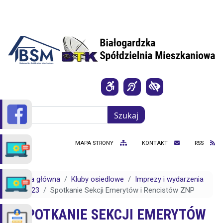
Przejdź do treści
Szukaj
Szukaj
MAPA STRONY
KONTAKT
RSS
Strona główna
Kluby osiedlowe
Imprezy i wydarzenia
2023
Spotkanie Sekcji Emerytów i Rencistów ZNP
SPOTKANIE SEKCJI EMERYTÓW