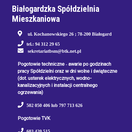
Białogardzka Spółdzielnia
Mieszkaniowa
ul. Kochanowskiego 26 ; 78-200 Białogard
tel.: 94 312 29 65
sekretariatbsm@btk.net.pl
Pogotowie techniczne
-
awarie po godzinach
pracy Spółdzielni oraz w dni wolne i świąteczne
(dot. usterek elektrycznych, wodno-
kanalizacyjnych i instalacji centralnego
ogrzewania)
502 050 406 lub 797 713 626
Pogotowie TVK
603 420 515