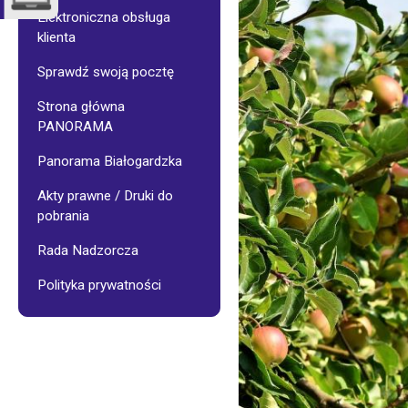
Administracje
Porady
budynków
dotyczące
Elektroniczna obsługa
BSM
zakresu
klienta
oraz
wodno-
zarządzanych
kanalizacy
Sprawdź swoją pocztę
Wspólnot
Mieszkaniowych
Strona główna
System
Segregacji
PANORAMA
Prace
Odpadów
remontowe
Panorama Białogardzka
w
BSM
Akty prawne / Druki do
pobrania
Pogotowie
techniczne
Rada Nadzorcza
Polityka prywatności
E-
BOK
Galeria
–
Budynki
BSM