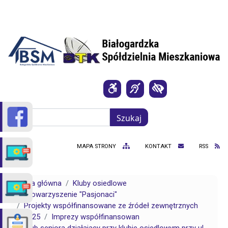
Przejdź do treści
Szukaj
Szukaj
MAPA STRONY
KONTAKT
RSS
Strona główna
Kluby osiedlowe
Stowarzyszenie "Pasjonaci"
Projekty współfinansowane ze źródeł zewnętrznych
2025
Imprezy współfinansowan