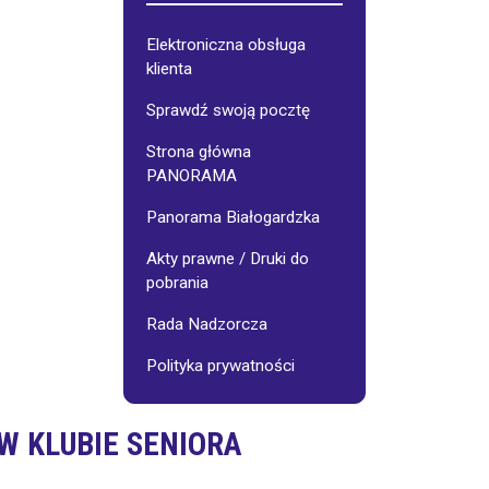
Galerie
Osiedlowe
Elektroniczna obsługa
klienta
jnego:
Stowarzyszenie
"Pasjonaci"
Sprawdź swoją pocztę
Strona główna
Wynajem
sali
PANORAMA
-
cennik
Panorama Białogardzka
Akty prawne / Druki do
Fotoinspiracje
pobrania
Rada Nadzorcza
Polityka prywatności
W KLUBIE SENIORA