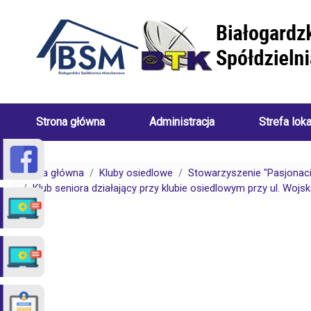
Przejdź do treści
Strona główna
Administracja
Strefa lok
Skład
Porady
Zarządu
dotyczące
Strona główna
Kluby osiedlowe
Stowarzyszenie "Pasjonaci
Białogardzkiej
centralneg
Klub seniora działający przy klubie osiedlowym przy ul. Wojs
Spółdzielni
ogrzewani
Mieszkaniowej
(uwarunkow
Pracownicy
Porady
Białogardzkiej
dotyczące
Spółdzielni
spraw
Mieszkaniowej
czynszowy