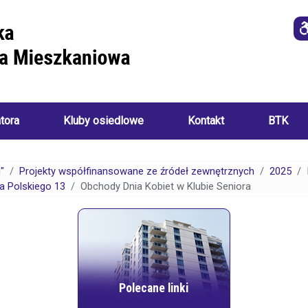
atora
Kluby osiedlowe
Kontakt
BTK
Imprezy
i
"
Projekty współfinansowane ze źródeł zewnętrznych
2025
o
wydarzenia
ka Polskiego 13
Obchody Dnia Kobiet w Klubie Seniora
a
ania):
Akademia
Sztuk
Ręcznych
i
Klub
ch:
Seniora
Polecane linki