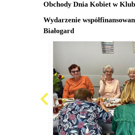
Obchody Dnia Kobiet w Klubi
Produkcja
Wydarzenie współfinansowane
i
cena
emisji
Białogard
plansz
reklamowych,
ogłoszeń
Projekty
unijne