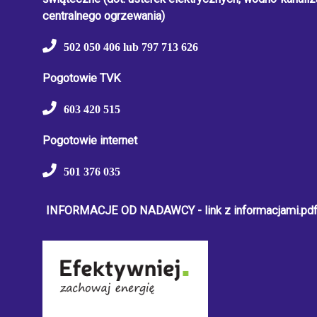
centralnego ogrzewania)
502 050 406 lub 797 713 626
Pogotowie TVK
603 420 515
Pogotowie internet
501 376 035
INFORMACJE OD NADAWCY - link z informacjami.pd