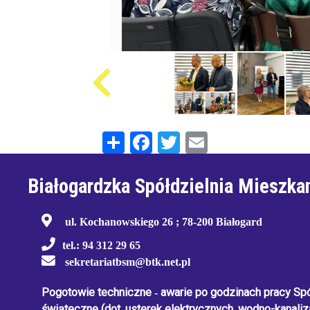
Share
Facebook
Twitter
Email
Białogardzka Spółdzielnia Mieszka
ul. Kochanowskiego 26 ; 78-200 Białogard
tel.: 94 312 29 65
sekretariatbsm@btk.net.pl
Pogotowie techniczne
-
awarie po godzinach pracy Spół
świąteczne
(dot. usterek elektrycznych, wodno-kanaliza