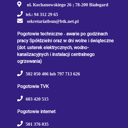
ul. Kochanowskiego 26 ; 78-200 Białogard
tel.: 94 312 29 65
sekretariatbsm@btk.net.pl
Pogotowie techniczne
-
awarie po godzinach
pracy Spółdzielni oraz w dni wolne i świąteczne
(dot. usterek elektrycznych, wodno-
kanalizacyjnych i instalacji centralnego
ogrzewania)
502 050 406 lub 797 713 626
Pogotowie TVK
603 420 515
Pogotowie internet
501 376 035