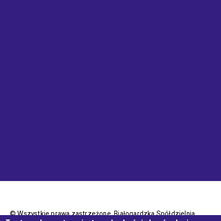
© Wszystkie prawa zastrzeżone, Białogardzka Spółdzielnia