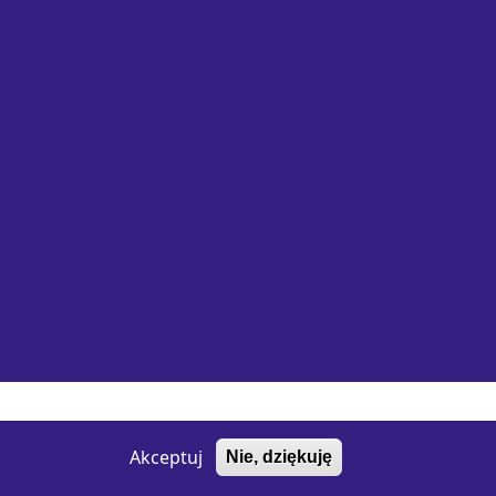
Wykonanie e-jankowska
Akceptuj
Nie, dziękuję