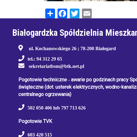
Share
Facebook
Twitter
Email
Białogardzka Spółdzielnia Mieszka
ul. Kochanowskiego 26 ; 78-200 Białogard
tel.: 94 312 29 65
sekretariatbsm@btk.net.pl
Pogotowie techniczne
-
awarie po godzinach pracy Spół
świąteczne
(dot. usterek elektrycznych, wodno-kanaliza
centralnego ogrzewania)
502 050 406 lub 797 713 626
Pogotowie TVK
603 420 515