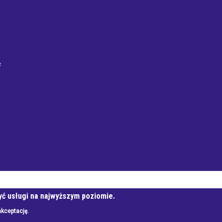
f
Mieszkaniowa
yć usługi na najwyższym poziomie.
akceptację.