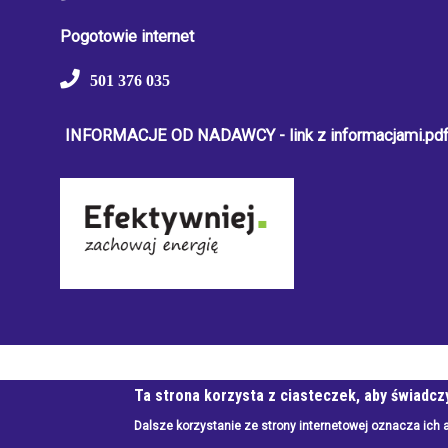
Pogotowie internet
501 376 035
INFORMACJE OD NADAWCY - link z informacjami.pd
© Wszystkie prawa zastrzeżone, Białogardzka Spółdzielnia 
Ta strona korzysta z ciasteczek, aby świadcz
Dalsze korzystanie ze strony internetowej oznacza ich 