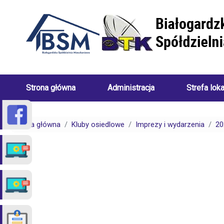
Przejdź do treści
Strona główna
Administracja
Strefa lok
Skład
Porady
Zarządu
dotyczące
Strona główna
Kluby osiedlowe
Imprezy i wydarzenia
20
Białogardzkiej
centralneg
Spółdzielni
ogrzewani
Mieszkaniowej
(uwarunkow
Pracownicy
Porady
Białogardzkiej
dotyczące
Spółdzielni
spraw
Mieszkaniowej
czynszowy