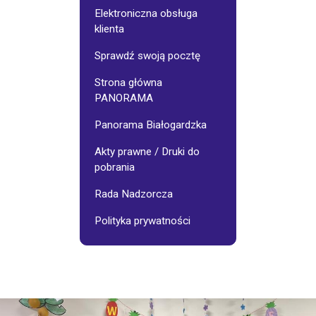
Galerie
Osiedlowe
Elektroniczna obsługa
klienta
jnego:
Stowarzyszenie
Sprawdź swoją pocztę
"Pasjonaci"
Strona główna
PANORAMA
Wynajem
sali
-
Panorama Białogardzka
cennik
Akty prawne / Druki do
pobrania
Fotoinspiracje
Rada Nadzorcza
Polityka prywatności