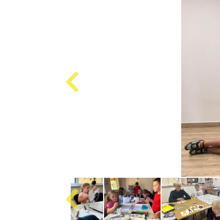
Produkcja
i
cena
emisji
plansz
reklamowych,
ogłoszeń
Projekty
unijne