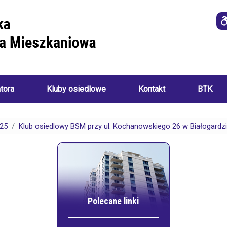
atora
Kluby osiedlowe
Kontakt
BTK
Imprezy
i
25
Klub osiedlowy BSM przy ul. Kochanowskiego 26 w Białogardzi
o
wydarzenia
a
ania):
Akademia
Sztuk
Ręcznych
i
Klub
ch:
Seniora
Polecane linki